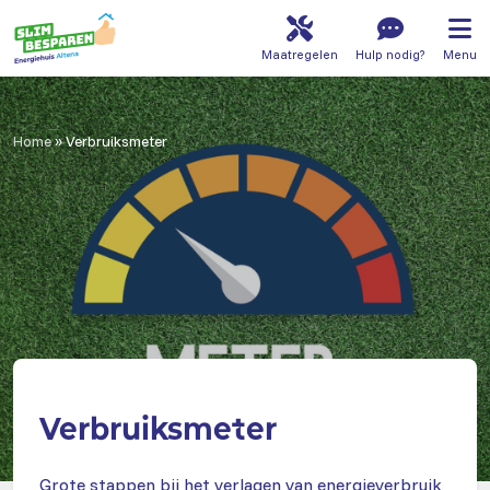
Maatregelen
Hulp nodig?
Menu
Home
»
Verbruiksmeter
Verbruiksmeter
Grote stappen bij het verlagen van energieverbruik