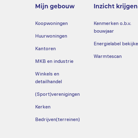
Mijn gebouw
Inzicht krijgen
Maatregelen kie
Koopwoningen
Kenmerken o.b.v.
bouwjaar
Huurwoningen
Energielabel bekijk
Kantoren
Warmtescan
MKB en industrie
Winkels en
detailhandel
(Sport)verenigingen
Kerken
Bedrijven(terreinen)