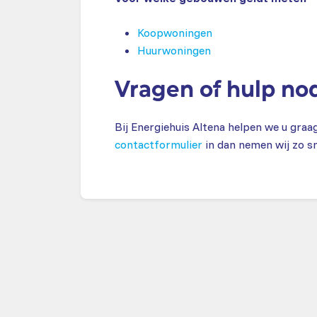
Koopwoningen
Huurwoningen
Vragen of hulp no
Bij Energiehuis Altena helpen we u graa
contactformulier
in dan nemen wij zo sn
Voldoende inzi
Ga door met het ki
maatregel