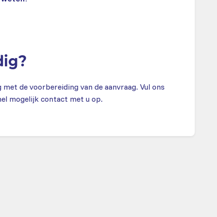
dig?
g met de voorbereiding van de aanvraag. Vul ons
el mogelijk contact met u op.
cht?
ezen van de
Krijg gra
en
ene