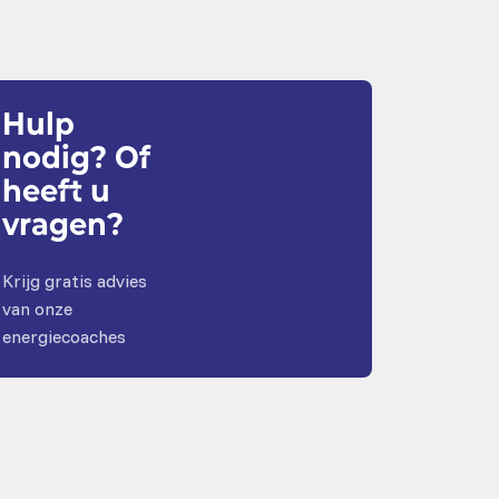
Hulp
nodig? Of
heeft u
vragen?
Krijg gratis advies
van onze
energiecoaches