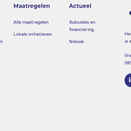
Maatregelen
Actueel
zen
N
Alle maatregelen
Subsidies en
financiering
Het
Lokale initiatieven
is 
en
Nieuws
Vr
08