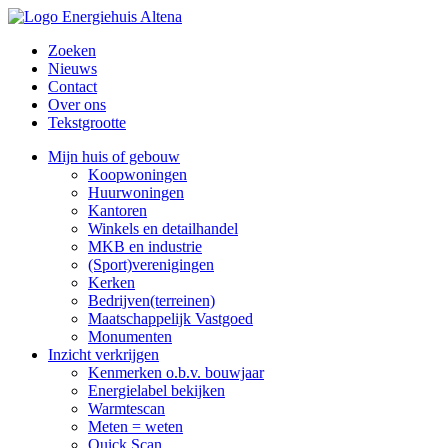
Zoeken
Nieuws
Contact
Over ons
Tekstgrootte
Mijn huis of gebouw
Koopwoningen
Huurwoningen
Kantoren
Winkels en detailhandel
MKB en industrie
(Sport)verenigingen
Kerken
Bedrijven(terreinen)
Maatschappelijk Vastgoed
Monumenten
Inzicht verkrijgen
Kenmerken o.b.v. bouwjaar
Energielabel bekijken
Warmtescan
Meten = weten
Quick Scan