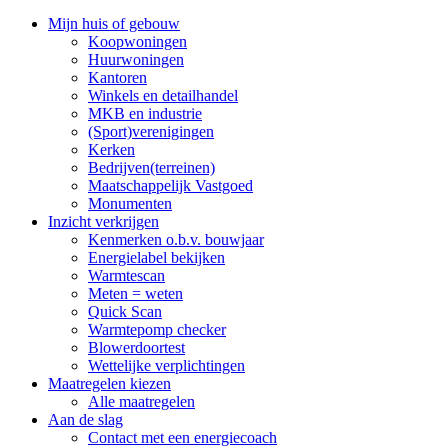
Mijn huis of gebouw
Koopwoningen
Huurwoningen
Kantoren
Winkels en detailhandel
MKB en industrie
(Sport)verenigingen
Kerken
Bedrijven(terreinen)
Maatschappelijk Vastgoed
Monumenten
Inzicht verkrijgen
Kenmerken o.b.v. bouwjaar
Energielabel bekijken
Warmtescan
Meten = weten
Quick Scan
Warmtepomp checker
Blowerdoortest
Wettelijke verplichtingen
Maatregelen kiezen
Alle maatregelen
Aan de slag
Contact met een energiecoach