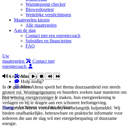
Warmtepomp checker
Blowerdoortest
Wettelijke verplichtingen
Maatregelen kiezen
Alle maatregelen
Aan de slag
Contact met een energiecoach
Subsidies en financiering
FAQ
Uw
maatregelen
Contact met
energiecoach
Lees voor
Maatregelen
Hulp nodig?
Menu
In de gemeente Altena speelt het thema duurzaamheid een steeds
grotere rol. Woningeigenaren en huurders zoeken naar manieren om
hun woning energiezuiniger te maken, hun energierekening te
verlagen en bij te dragen aan een schonere leefomgeving.
Home
»
Archieven voor Jorn de Haan
Energiehuis Altena vormt daarbij een belangrijk hulpmiddel. Wij
bieden onafhankelijke, betrouwbare en praktische informatie voor
iedereen die aan de slag wil met energiebesparing of duurzame
energie.